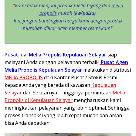
“
Kami tidak menjual produk melia biyang dan
melia
propolis
murah
(kw/palsu)
.
Jadi jangan bandingkan harga kami dengan produk
murahan diluar agen member resmi kami
“
Pusat Jual Melia Propolis Kepulauan Selayar
siap
melayani Anda dengan pelayanan terbaik.
Pusat Agen
Melia Propolis Kepulauan Selayar
melakukan distribusi
MELIA PROPOLIS
dari Kantor Pusat / Stokis Resmi
kepada Anda yang berada di kawasan
Kepulauan
Selayar
dan Sekitarnya . Tingginya permintaan
Melia
Propolis di Kepulauan Selayar
mengharuskan kami
meningkatka
n
pelayanan yang lebih optimal. Sehingga
proses transaksi yang lebih cepat mudah dan aman
bisa Anda dapatkan.