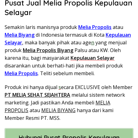
Pusat Jual Melia Propolis Kepulauan
Selayar
Semakin laris manisnya produk
Melia Propolis
atau
Melia Biyang
di Indonesia termasuk di Kota
Kepulauan
Selayar
, maka banyak pihak atau age
n
yang menjual
produk
Melia Propolis Biyang
Palsu atau KW. Oleh
karena itu, bagi masyarakat
Kepulauan Selayar
disarankan untuk berhati-hati jika membeli produk
Melia Propolis
. Teliti sebelum membeli.
Produk ini hanya dijual
s
ecara EXCLUSIVE oleh Membe
r
PT MELIA SEHAT SEJAHTERA
melalui sistem network
marketing. Jadi pastikan Anda membeli
MELIA
PROPOLIS
atau
MELIA BIYANG
hanya dari kami
Member Resmi PT. MSS.
Hubungi
Pusat Propolis Kepulauan