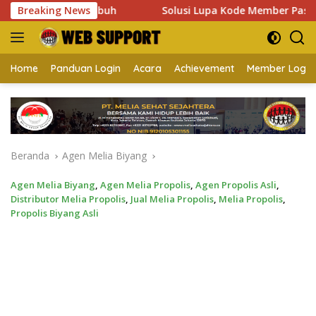
Langsung
an Tubuh
Breaking News
Solusi Lupa Kode Member Password Melia Seha
ke
konten
Home
Panduan Login
Acara
Achievement
Member Login
Beranda
Agen Melia Biyang
Agen Melia Biyang
,
Agen Melia Propolis
,
Agen Propolis Asli
,
Distributor Melia Propolis
,
Jual Melia Propolis
,
Melia Propolis
,
Propolis Biyang Asli