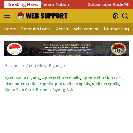
Langsung
a Daya Tahan Tubuh
Breaking News
Solusi Lupa Kode Member Password 
ke
konten
Home
Panduan Login
Acara
Achievement
Member Login
Beranda
Agen Melia Biyang
Agen Melia Biyang
,
Agen Melia Propolis
,
Agen Melia Skin Care
,
Distributor Melia Propolis
,
Jual Melia Propolis
,
Melia Propolis
,
Melia Skin Care
,
Propolis Biyang Asli