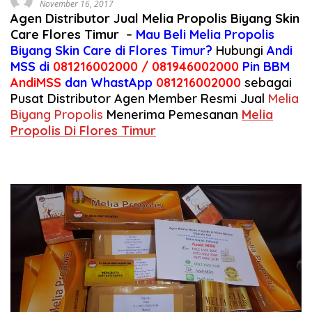
November 16, 2017
Agen Distributor Jual Melia Propolis Biyang Skin
Care Flores Timur
–
Mau Beli
Melia Propolis
Biyang
Skin Care di Flores Timur?
Hubungi
Andi
MSS di
081216002000 / 081946002000
Pin BBM
AndiMSS
dan WhastApp
081216002000
sebagai
Pusat Distributor Agen Member Resmi Jual
Melia
Biyang Propolis
Menerima Pemesanan
Melia
Propolis Di Flores Timur