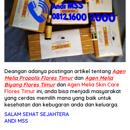
Deangan adanya postingan artikel tentang
Agen
Melia Propolis Flores Timur
dan
Agen Melia
Biyang Flores Timur
dan
Agen Melia Skin Care
Flores Timur
ini, anda bisa menjadi masyarakat
yang cerdas memilih mana yang baik untuk
kesehatan dan kebugaran anda dan keluarga.
SALAM SEHAT SEJAHTERA
ANDI MSS