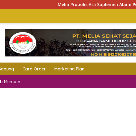
Melia Propolis Asli Suplemen Alami Penjaga D
Gabung
Cara Order
Marketing Plan
eb Member