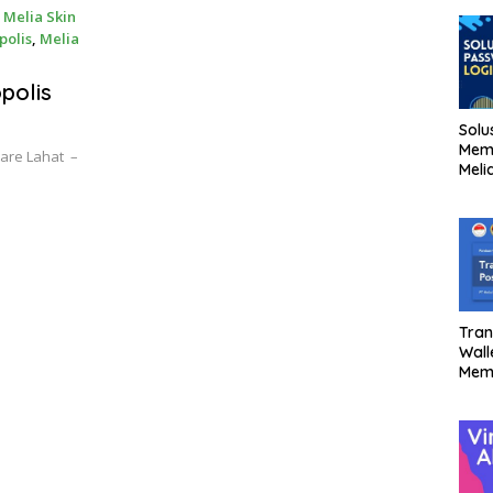
 Melia Skin
polis
,
Melia
polis
Solu
Mem
Care Lahat –
Meli
Tran
Wall
Mem