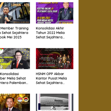
 Member Training
Konsolidasi Akhir
a Sehat Sejahtera
Tahun 2022 Melia
bok Mei 2023
Sehat Sejahtera
Lombok
Konsolidasi
HSNM OPP Akbar
er Melia Sehat
Kantor Pusat Melia
htera Palembang
Sehat Sejahtera
November 2022
Jakarta 12 November
2022