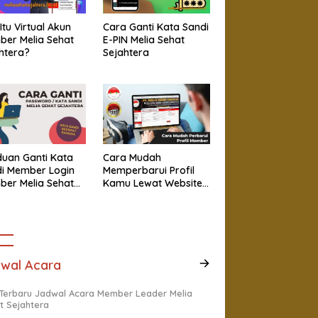
Itu Virtual Akun
Cara Ganti Kata Sandi
er Melia Sehat
E-PIN Melia Sehat
htera?
Sejahtera
uan Ganti Kata
Cara Mudah
i Member Login
Memperbarui Profil
er Melia Sehat
Kamu Lewat Website
htera
Member
wal Acara
 Terbaru Jadwal Acara Member Leader Melia
t Sejahtera