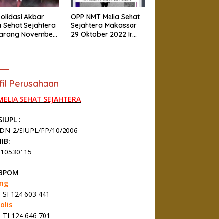
olidasi Akbar
OPP NMT Melia Sehat
a Sehat Sejahtera
Sejahtera Makassar
arang November
29 Oktober 2022 Ir
2
Roy Manik
fil Perusahaan
 MELIA SEHAT SEJAHTERA
SIUPL :
DN-2/SIUPL/PP/10/2006
IB:
010530115
 BPOM
ang
SI 124 603 441
olis
TI 124 646 701