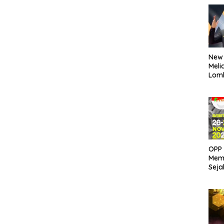
New
Meli
Lom
OPP 
Memb
Seja
26 