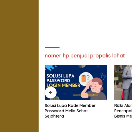
nomer hp penjual propolis lahat
Rizki Alamsyah Putra
 Kode Member
New Memb
Pencapaian Honda Brio Dari
lia Sehat
Sehat Se
Bisnis Melia
2023