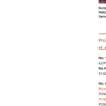
Kons
Meli
Sem
202
Pro
PT.
No. 
62/P
No.N
912
No.
Biy
POM 
Prop
POM 