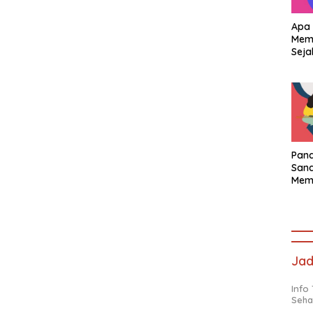
Apa 
Memb
Seja
Pand
Sand
Memb
Seja
Jad
Info
Seha