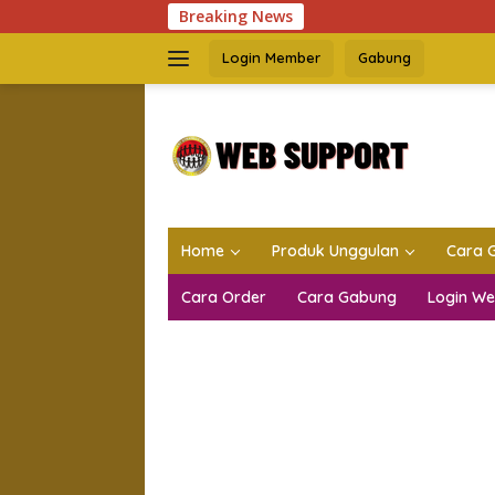
Langsung
Breaking News
ke
konten
Login Member
Gabung
Home
Produk Unggulan
Cara 
Cara Order
Cara Gabung
Login W