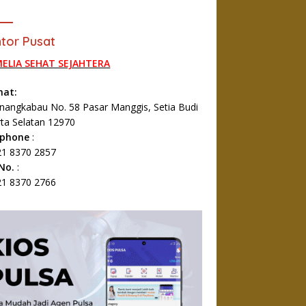
tor Pusat
MELIA SEHAT SEJAHTERA
mat:
Minangkabau No. 58 Pasar Manggis, Setia Budi
rta Selatan 12970
ephone
:
1 8370 2857
 No.
:
1 8370 2766