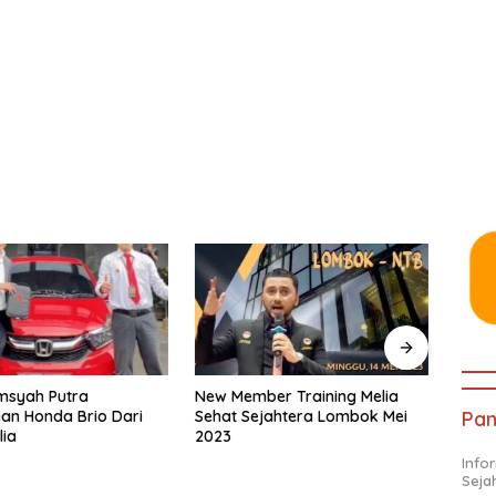
Ahmad Fajri Rezkuha Jakarta
Achie
er Training Melia
Membeli Honda Brio Dari Bonus
Memb
Pan
jahtera Lombok Mei
Melia
Meda
Info
Seja