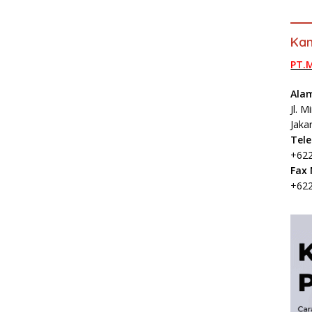
Kan
PT.
Ala
Jl. 
Jaka
Tel
+622
Fax
+622