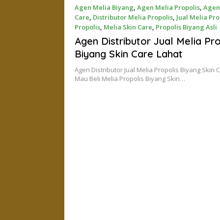
Agen Melia Biyang
,
Agen Melia Propolis
,
Agen
Care
,
Distributor Melia Propolis
,
Jual Melia Pro
Propolis
,
Melia Skin Care
,
Propolis Biyang Asli
November 21, 2017
Agen Distributor Jual Melia Pro
Biyang Skin Care Lahat
Agen Distributor Jual Melia Propolis Biyang Skin 
Mau Beli Melia Propolis Biyang Skin…