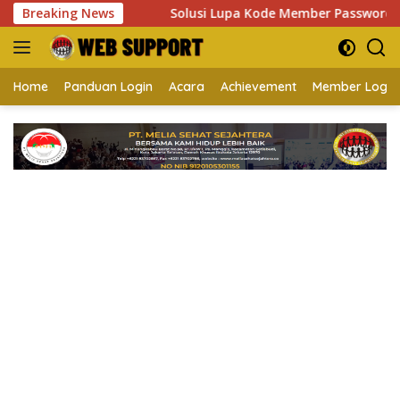
Langsung
 Tahan Tubuh
Breaking News
Solusi Lupa Kode Member Password Melia 
ke
konten
Home
Panduan Login
Acara
Achievement
Member Login