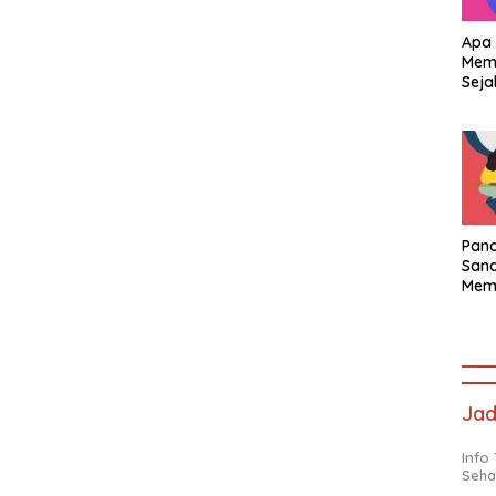
Apa 
Memb
Seja
Pand
Sand
Memb
Seja
Jad
Info
Seha