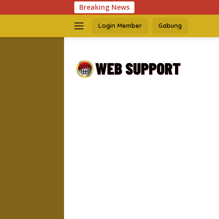
Langsung
Breaking News
ke
konten
Login Member
Gabung