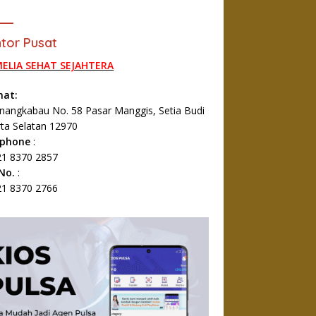
tor Pusat
MELIA SEHAT SEJAHTERA
mat:
Minangkabau No. 58 Pasar Manggis, Setia Budi
rta Selatan 12970
ephone
:
1 8370 2857
 No.
:
1 8370 2766