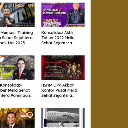
 Member Training
Konsolidasi Akhir
a Sehat Sejahtera
Tahun 2022 Melia
bok Mei 2023
Sehat Sejahtera
Lombok
Konsolidasi
HSNM OPP Akbar
er Melia Sehat
Kantor Pusat Melia
htera Palembang
Sehat Sejahtera
November 2022
Jakarta 12 November
2022