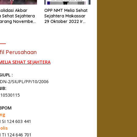
olidasi Akbar
OPP NMT Melia Sehat
a Sehat Sejahtera
Sejahtera Makassar
arang November
29 Oktober 2022 Ir
2
Roy Manik
fil Perusahaan
 MELIA SEHAT SEJAHTERA
SIUPL :
DN-2/SIUPL/PP/10/2006
IB:
010530115
 BPOM
ang
SI 124 603 441
olis
TI 124 646 701