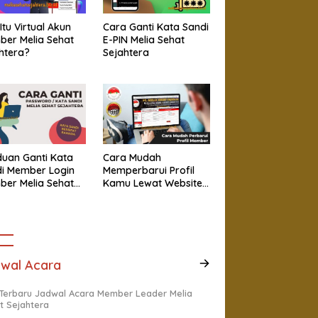
Itu Virtual Akun
Cara Ganti Kata Sandi
er Melia Sehat
E-PIN Melia Sehat
htera?
Sejahtera
uan Ganti Kata
Cara Mudah
i Member Login
Memperbarui Profil
er Melia Sehat
Kamu Lewat Website
htera
Member
wal Acara
 Terbaru Jadwal Acara Member Leader Melia
t Sejahtera