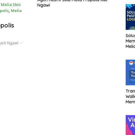
 Melia Skin
Ngawi
polis
,
Melia
polis
Solu
Mem
 Care Ngawi –
Meli
Tran
Wall
Mem