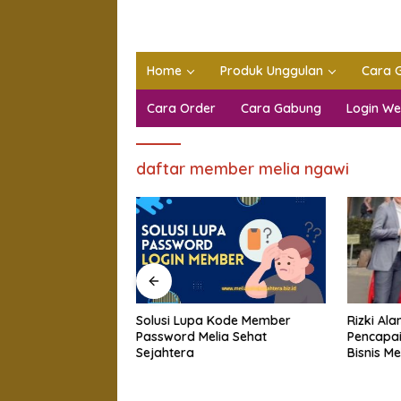
Home
Produk Unggulan
Cara 
Cara Order
Cara Gabung
Login W
daftar member melia ngawi
Rizki Alamsyah Putra
 Kode Member
New Memb
Pencapaian Honda Brio Dari
lia Sehat
Sehat Se
Bisnis Melia
2023