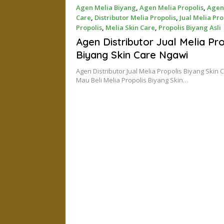
Agen Melia Biyang
,
Agen Melia Propolis
,
Agen
Care
,
Distributor Melia Propolis
,
Jual Melia Pro
Propolis
,
Melia Skin Care
,
Propolis Biyang Asli
November 27, 2017
Agen Distributor Jual Melia Pro
Biyang Skin Care Ngawi
Agen Distributor Jual Melia Propolis Biyang Skin
Mau Beli Melia Propolis Biyang Skin…