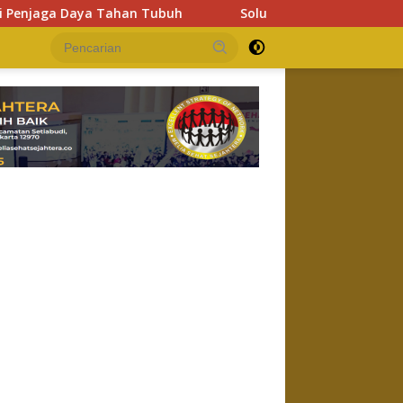
aya Tahan Tubuh
Solusi Lupa Kode Member Password Mel