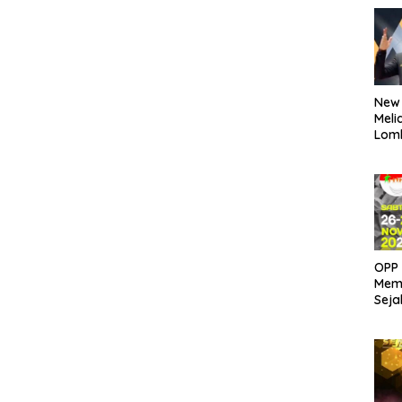
New
Meli
Lom
OPP 
Memb
Seja
26 