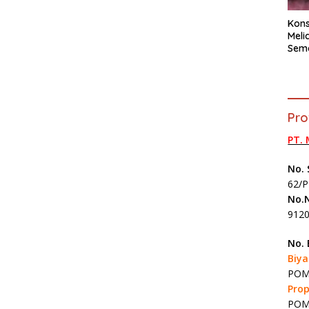
Kons
Meli
Sem
202
Pro
PT.
No. 
62/P
No.N
912
No.
Biy
POM 
Prop
POM 