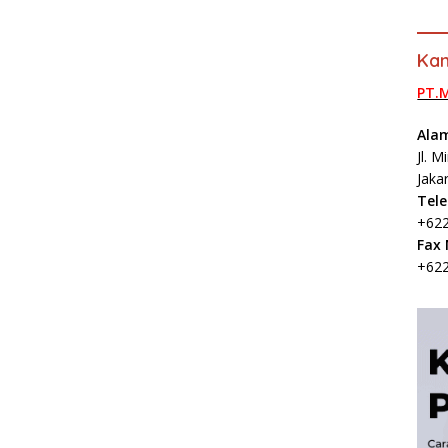
Kan
PT.
Ala
Jl. 
Jaka
Tel
+622
Fax
+622