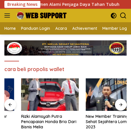
Langsung
olis Asli Suplemen Alami Penjaga Daya Tahan Tubuh
Breaking News
So
ke
konten
Home
Panduan Login
Acara
Achievement
Member Login
cara beli propolis wallet
Rizki Alamsyah Putra
New Member Training Melia
Pencapaian Honda Brio Dari
Sehat Sejahtera Lombok Mei
Bisnis Melia
2023