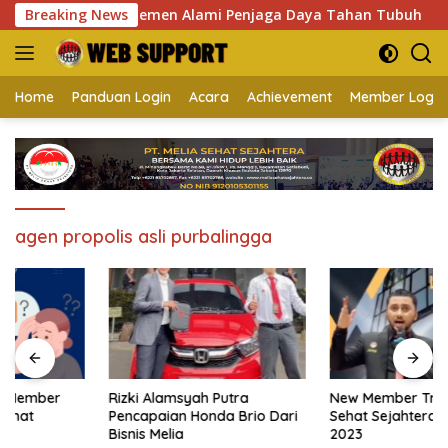
Langsung
ropolis Asli Suplemen Alami Penjaga Daya Tahan Tubuh
Breaking News
ke
konten
Home
Panduan Login
Acara
Achievement
Member Login
agen propolis asli purbalingga
Rizki Alamsyah Putra
New Member Training Melia
Pencapaian Honda Brio Dari
Sehat Sejahtera Lombok Mei
Bisnis Melia
2023